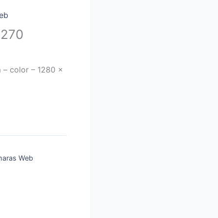
eb
C270
– color – 1280 x
aras Web