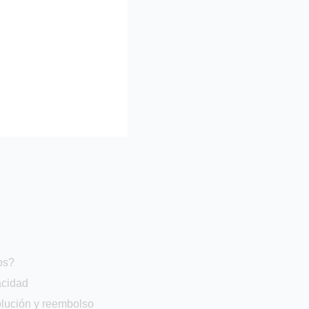
os?
acidad
olución y reembolso