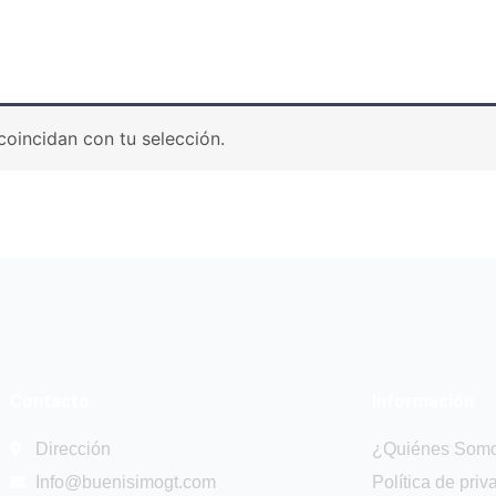
oincidan con tu selección.
Contacto
Información
Dirección
¿Quiénes Som
Info@buenisimogt.com
Política de priv