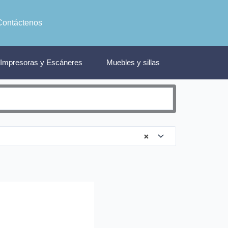
Contáctenos
Impresoras y Escáneres
Muebles y sillas
×