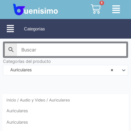
Ir
0
Cart
al
contenido
Categorías
Categorías del producto
Auriculares
×
Inicio
/
Audio y Video
/ Auriculares
Auriculares
Auriculares