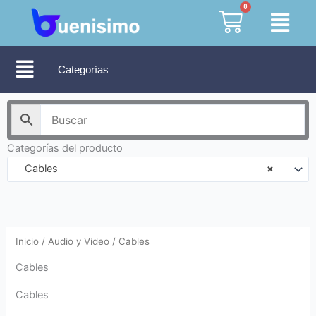
Ir
0
Cart
al
contenido
Categorías
Categorías del producto
Cables
×
Inicio
/
Audio y Video
/ Cables
Cables
Cables