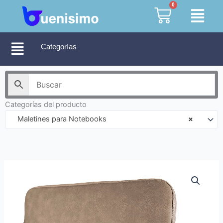
Ir
0
Cart
al
contenido
Categorías
Categorías del producto
Maletines para Notebooks
×