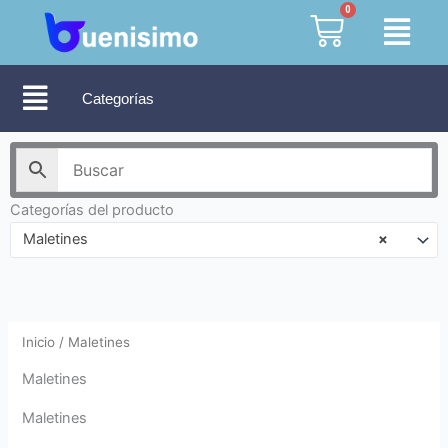
Ir
0
Cart
al
contenido
Categorías
Categorías del producto
Maletines
×
Inicio
/ Maletines
Maletines
Maletines