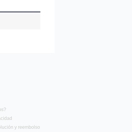
os?
acidad
olución y reembolso