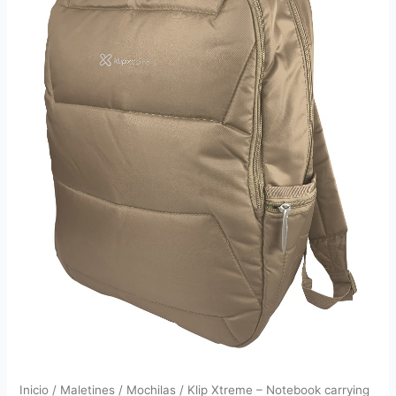
Inicio
/
Maletines
/
Mochilas
/ Klip Xtreme – Notebook carrying