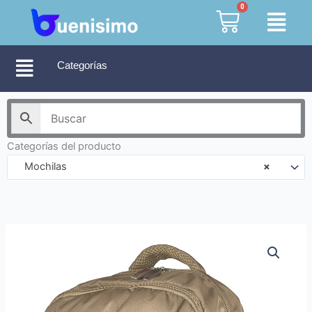
Ir
0
Cart
al
contenido
Categorías
Categorías del producto
Mochilas
×