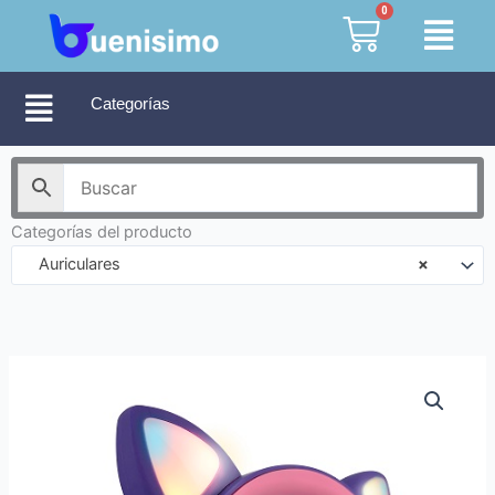
Ir
0
Cart
al
contenido
Categorías
Categorías del producto
Auriculares
×