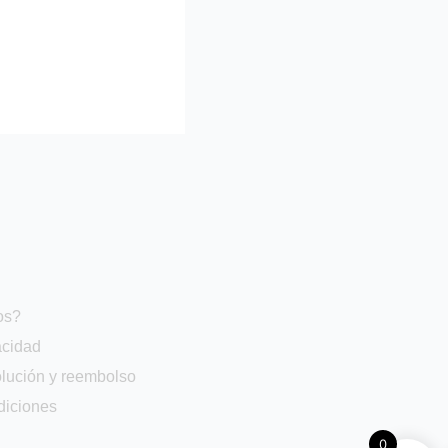
os?
acidad
olución y reembolso
diciones
0