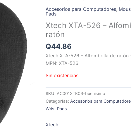
Accesorios para Computadores
,
Mouse
Pads
Xtech XTA-526 – Alfomb
ratón
Q
44.86
Xtech XTA-526 – Alfombrilla de ratón 
MPN: XTA-526
Sin existencias
SKU:
AC001XTK06-buenisimo
Categorías:
Accesorios para Computadore
Wrist Pads
Xtech