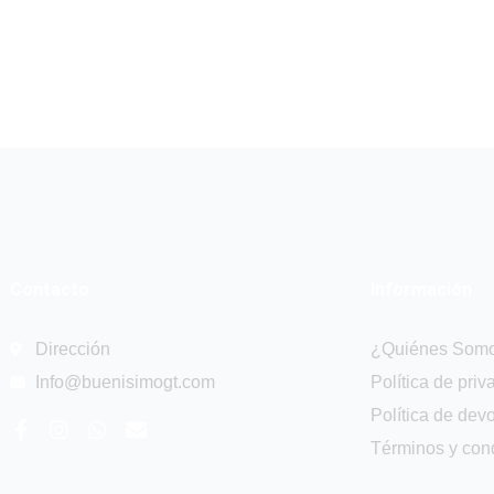
Contacto
Información
Dirección
¿Quiénes Som
Info@buenisimogt.com
Política de priv
Política de dev
F
I
W
E
a
n
h
n
Términos y con
c
s
a
v
e
t
t
e