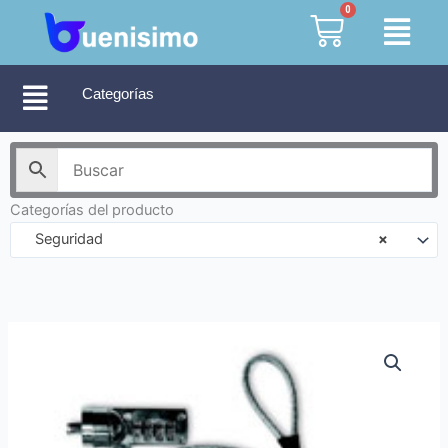
Ir
0
Cart
al
contenido
Categorías
Categorías del producto
Seguridad
×