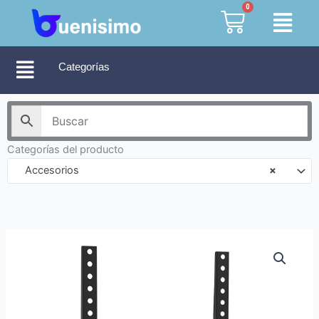
Ir
0
Cart
al
contenido
Categorías
Categorías del producto
Accesorios
×