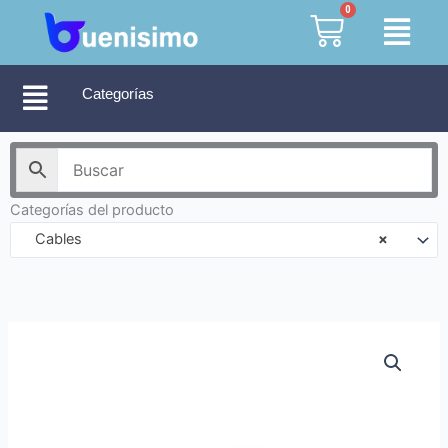
Ir
0
Cart
al
contenido
Categorías
Categorías del producto
Cables
×