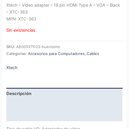
Xtech – Video adapter – 19 pin HDMI Type A – VGA – Black
– XTC-363
MPN: XTC-363
Sin existencias
SKU:
AB005XTK03-buenisimo
Categorías:
Accesorios para Computadores
,
Cables
Xtech
Descripción
Marca
Valoraciones (0)
Tipo de cable I/O: Adaptador de vídeo