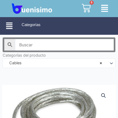
Ir
0
Cart
al
contenido
Categorías
Categorías del producto
Cables
×