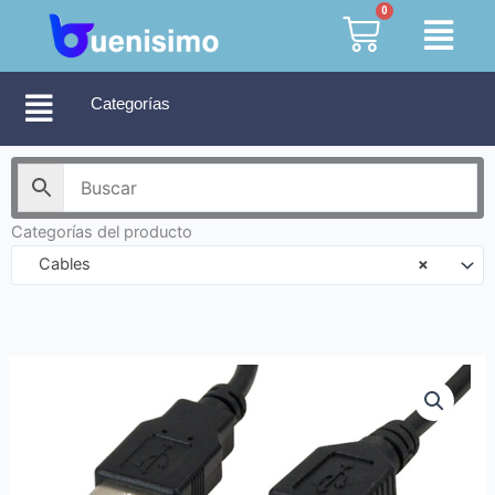
Ir
0
Cart
al
contenido
Categorías
Categorías del producto
Cables
×