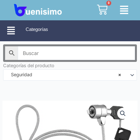
Ir
0
Cart
al
contenido
Categorías
Categorías del producto
Seguridad
×