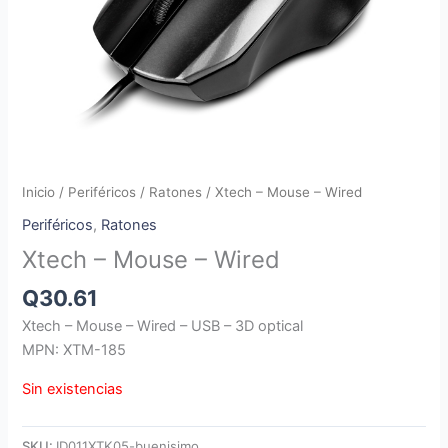
Inicio
/
Periféricos
/
Ratones
/ Xtech – Mouse – Wired
Periféricos
,
Ratones
Xtech – Mouse – Wired
Q
30.61
Xtech – Mouse – Wired – USB – 3D optical
MPN: XTM-185
Sin existencias
SKU:
ID011XTK05-buenisimo