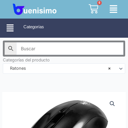
Ir
0
Cart
al
contenido
Categorías
Categorías del producto
Ratones
×