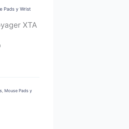
 Pads y Wrist
oyager XTA
0
s
,
Mouse Pads y