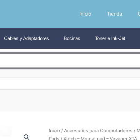
Inicio
Tienda
Cables y Adaptadores
Bocinas
Toner e Ink-Jet
Inicio
/
Accesorios para Computadores
/
M
Pads
/ Xtech – Mouse pad – Voyager XTA