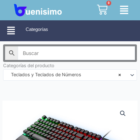
Ir
0
Cart
al
contenido
Categorías
Categorías del producto
Teclados y Teclados de Números
×