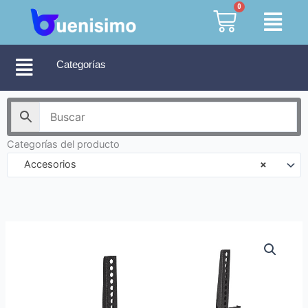
Ir
0
Cart
al
contenido
Categorías
Categorías del producto
Accesorios
×