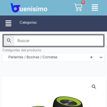
Ir
0
Cart
al
contenido
Categorías
Categorías del producto
Parlantes / Bocinas / Cornetas
×