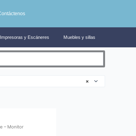
Contáctenos
Impresoras y Escáneres
Muebles y sillas
×
me – Monitor