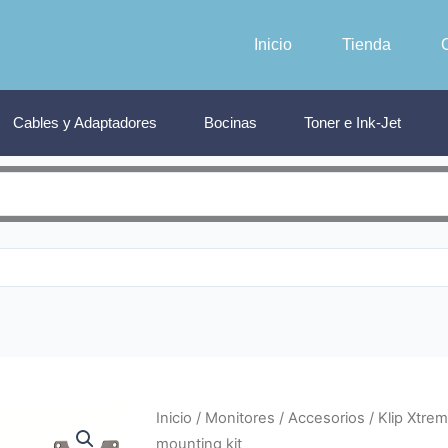
Inicio
Tienda
Cables y Adaptadores
Bocinas
Toner e Ink-Jet
Inicio
/
Monitores
/
Accesorios
/ Klip Xtre
mounting kit