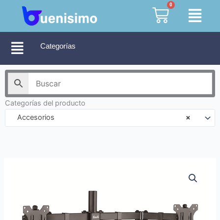
Ir
0
Cart
al
contenido
Categorías
Categorías del producto
Accesorios
×