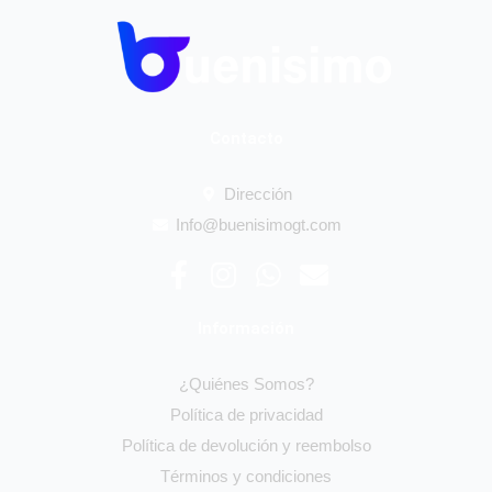
Contacto
Dirección
Info@buenisimogt.com
F
I
W
E
a
n
h
n
c
s
a
v
Información
e
t
t
e
b
a
s
l
¿Quiénes Somos?
o
g
a
o
Política de privacidad
o
r
p
p
Política de devolución y reembolso
k
a
p
e
Términos y condiciones