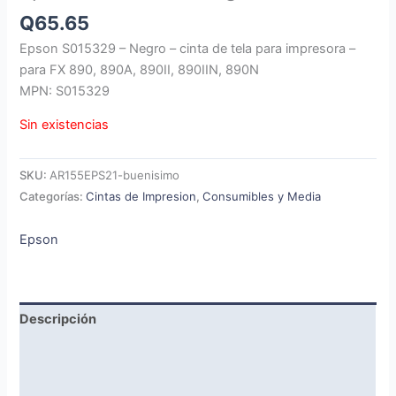
Q
65.65
Epson S015329 – Negro – cinta de tela para impresora –
para FX 890, 890A, 890II, 890IIN, 890N
MPN: S015329
Sin existencias
SKU:
AR155EPS21-buenisimo
Categorías:
Cintas de Impresion
,
Consumibles y Media
Epson
Descripción
Marca
Valoraciones (0)