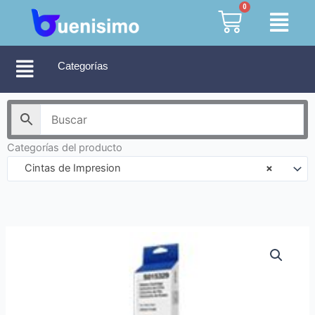
Ir
0
Cart
al
contenido
Categorías
Categorías del producto
Cintas de Impresion
×