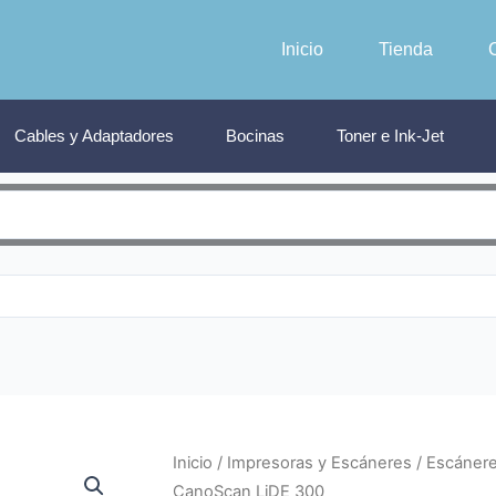
Inicio
Tienda
Cables y Adaptadores
Bocinas
Toner e Ink-Jet
Inicio
/
Impresoras y Escáneres
/
Escáner
CanoScan LiDE 300