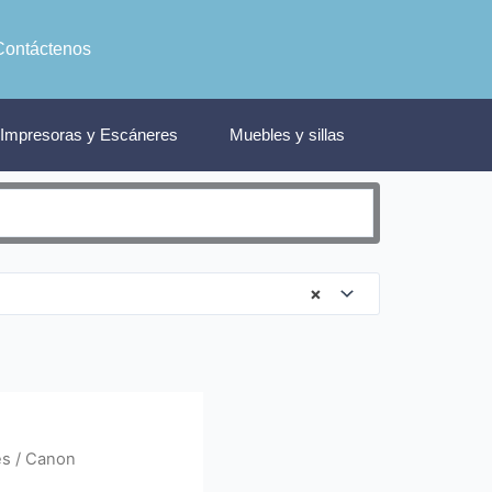
Contáctenos
Impresoras y Escáneres
Muebles y sillas
×
es
/ Canon