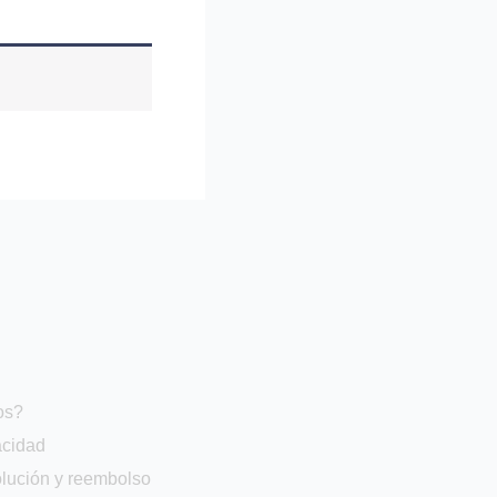
os?
acidad
olución y reembolso