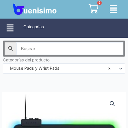
Ir
0
Cart
al
contenido
Categorías
Categorías del producto
Mouse Pads y Wrist Pads
×