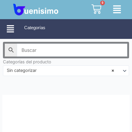
Ir
0
Cart
al
contenido
Categorías
Categorías del producto
Sin categorizar
×