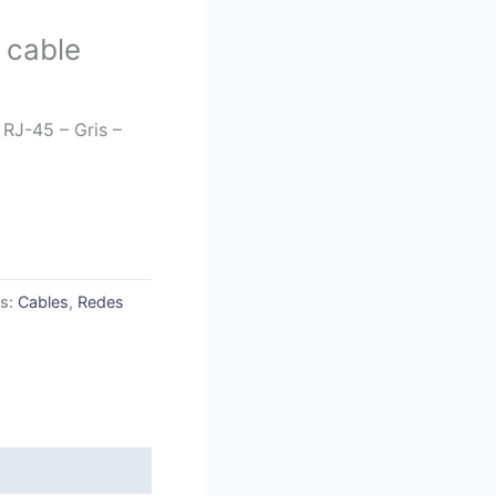
 cable
 RJ-45 – Gris –
as:
Cables
,
Redes