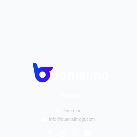
Contacto
Dirección
Info@buenisimogt.com
F
I
W
E