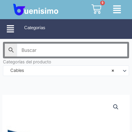
Ir
0
Cart
al
contenido
Categorías
Categorías del producto
Cables
×