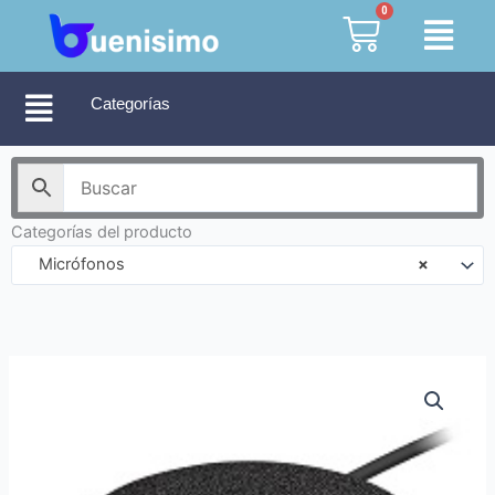
Ir
0
Cart
al
contenido
Categorías
Categorías del producto
Micrófonos
×