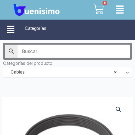
Ir
0
Cart
al
contenido
Categorías
Categorías del producto
Cables
×