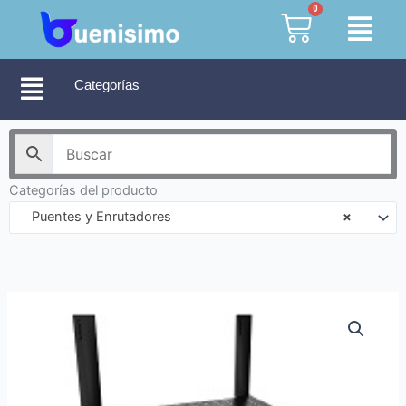
Ir
0
Cart
al
contenido
Categorías
Categorías del producto
Puentes y Enrutadores
×