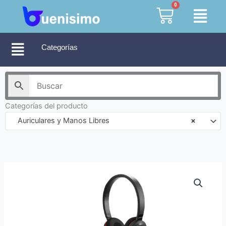
Ir
0
Cart
al
contenido
Categorías
Categorías del producto
Auriculares y Manos Libres
×