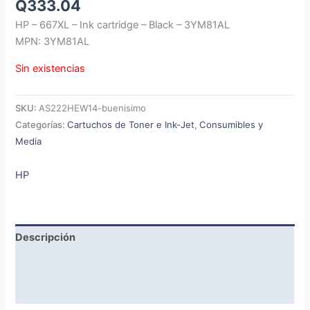
Q
333.04
HP – 667XL – Ink cartridge – Black – 3YM81AL
MPN: 3YM81AL
Sin existencias
SKU:
AS222HEW14-buenisimo
Categorías:
Cartuchos de Toner e Ink-Jet
,
Consumibles y
Media
HP
Descripción
Marca
Valoraciones (0)