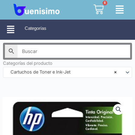
Ir
0
Cart
al
contenido
Categorías
Categorías del producto
Cartuchos de Toner e Ink-Jet
×