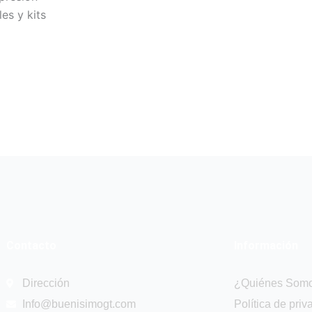
es y kits
Contacto
Información
Dirección
¿Quiénes Som
Info@buenisimogt.com
Política de priv