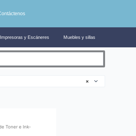
Contáctenos
Impresoras y Escáneres
Muebles y sillas
×
e Toner e Ink-