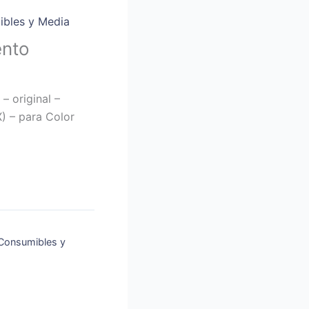
bles y Media
ento
– original –
) – para Color
Consumibles y