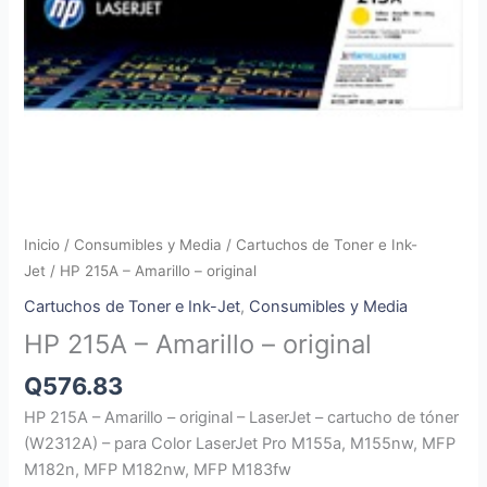
Inicio
/
Consumibles y Media
/
Cartuchos de Toner e Ink-
Jet
/ HP 215A – Amarillo – original
Cartuchos de Toner e Ink-Jet
,
Consumibles y Media
HP 215A – Amarillo – original
Q
576.83
HP 215A – Amarillo – original – LaserJet – cartucho de tóner
(W2312A) – para Color LaserJet Pro M155a, M155nw, MFP
M182n, MFP M182nw, MFP M183fw