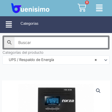
Ir
0
Cart
al
contenido
Categorías
Categorías del producto
UPS / Respaldo de Energía
×