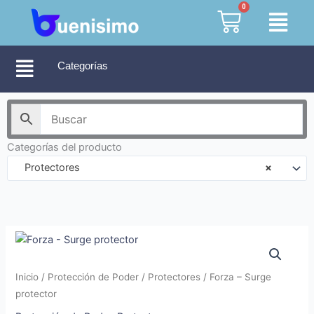
Ir
0
Cart
al
contenido
Categorías
Categorías del producto
Protectores
×
Inicio
/
Protección de Poder
/
Protectores
/ Forza – Surge
protector