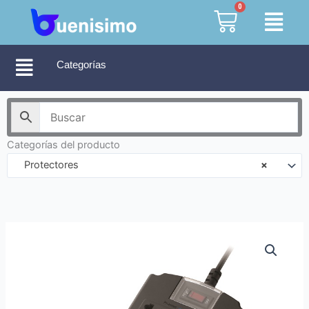
Ir
0
Cart
al
contenido
Categorías
Categorías del producto
Protectores
×