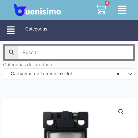
Ir
0
Cart
al
contenido
Categorías
Categorías del producto
Cartuchos de Toner e Ink-Jet
×