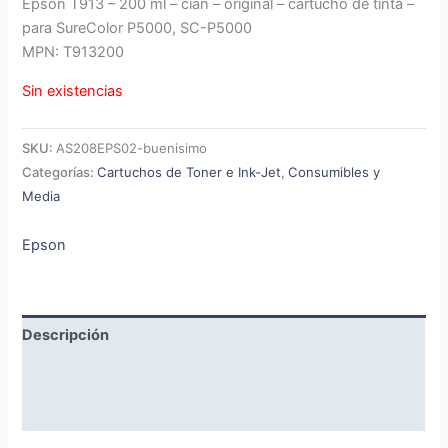
Epson T913 – 200 ml – cián – original – cartucho de tinta –
para SureColor P5000, SC-P5000
MPN: T913200
Sin existencias
SKU:
AS208EPS02-buenisimo
Categorías:
Cartuchos de Toner e Ink-Jet
,
Consumibles y
Media
Epson
Descripción
Marca
Valoraciones (0)