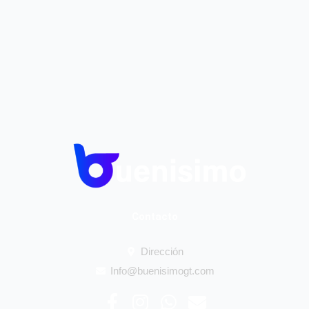
Contacto
Dirección
Info@buenisimogt.com
F
I
W
E