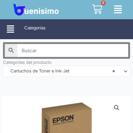
Ir
0
Cart
al
contenido
Categorías
Categorías del producto
Cartuchos de Toner e Ink-Jet
×