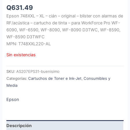
Q
631.49
Epson 748XXL – XL – cián – original – blíster con alarmas de
RF/acústica – cartucho de tinta – para WorkForce Pro WF-
6090, WF-6590, WF-8090, WF-8090 D3TWC, WF-8590,
WF-8590 D3TWFC
MPN: T748XXL220-AL
Sin existencias
SKU:
AS207EPS31-buenisimo
Categorías:
Cartuchos de Toner e Ink-Jet
,
Consumibles y
Media
Epson
Descripción