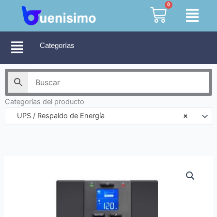
Ir
0
Cart
al
contenido
Categorías
Categorías del producto
UPS / Respaldo de Energía
×