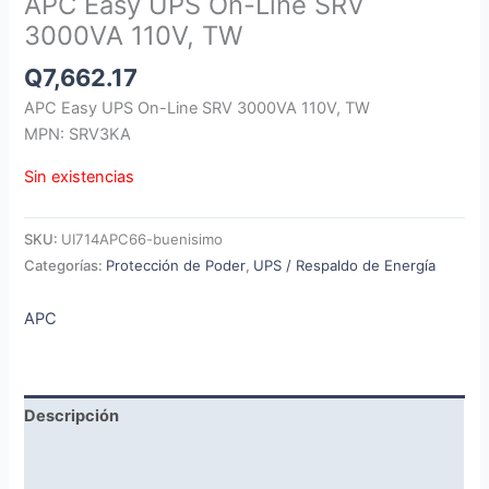
APC Easy UPS On-Line SRV
3000VA 110V, TW
Q
7,662.17
APC Easy UPS On-Line SRV 3000VA 110V, TW
MPN: SRV3KA
Sin existencias
SKU:
UI714APC66-buenisimo
Categorías:
Protección de Poder
,
UPS / Respaldo de Energía
APC
Descripción
Marca