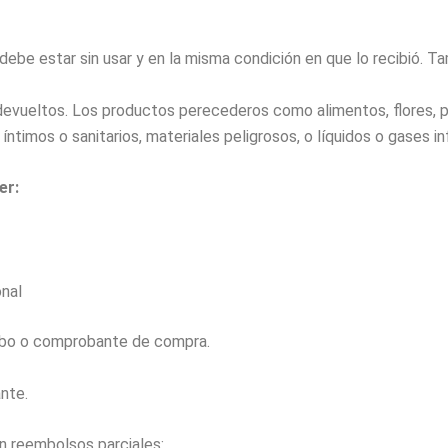
 debe estar sin usar y en la misma condición en que lo recibió. T
devueltos. Los productos perecederos como alimentos, flores, pe
mos o sanitarios, materiales peligrosos, o líquidos o gases in
er:
onal
cibo o comprobante de compra.
ante.
an reembolsos parciales: