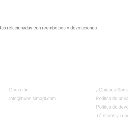
tas relacionadas con reembolsos y devoluciones.
Contacto
Información
Dirección
¿Quiénes Som
Info@buenisimogt.com
Política de priv
Política de dev
F
I
W
E
a
n
h
n
Términos y con
c
s
a
v
e
t
t
e