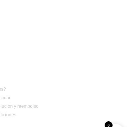
os?
acidad
olución y reembolso
diciones
0