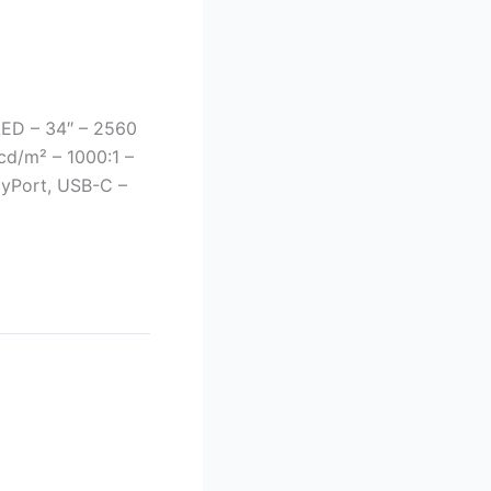
0
ED – 34″ – 2560
d/m² – 1000:1 –
ayPort, USB-C –