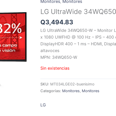
Monitores
,
Monitores
LG UltraWide 34WQ65
Q
3,494.83
LG UltraWide 34WQ650-W – Monitor L
x 1080 UWFHD @ 100 Hz – IPS – 400 c
DisplayHDR 400 – 1 ms – HDMI, Displ
altavoces
MPN: 34WQ650-W
Sin existencias
SKU:
MT034LGE02-buenisimo
Categorías:
Monitores
,
Monitores
LG