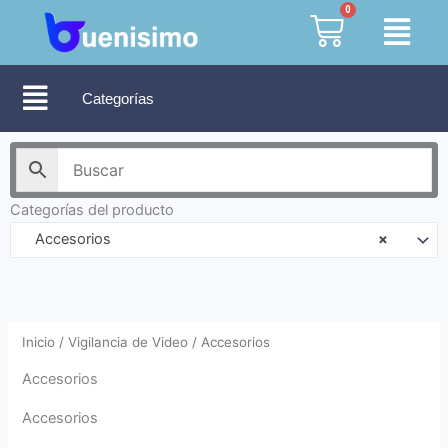
Ir
0
Cart
al
contenido
Categorías
Categorías del producto
Accesorios
×
Inicio
/
Vigilancia de Video
/ Accesorios
Accesorios
Accesorios