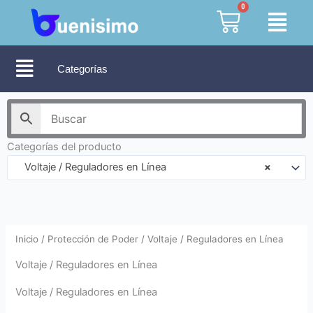
Ir
0
Cart
al
contenido
Categorías
Categorías del producto
Voltaje / Reguladores en Línea
×
Inicio
/
Protección de Poder
/ Voltaje / Reguladores en Línea
Voltaje / Reguladores en Línea
Voltaje / Reguladores en Línea