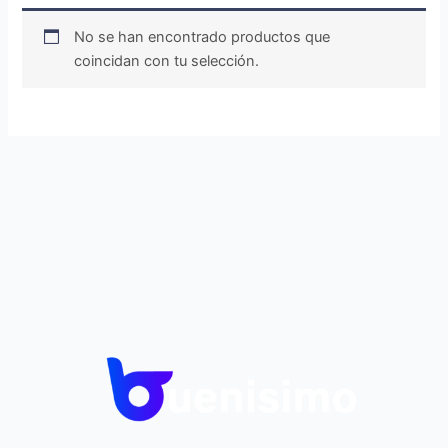
No se han encontrado productos que
coincidan con tu selección.