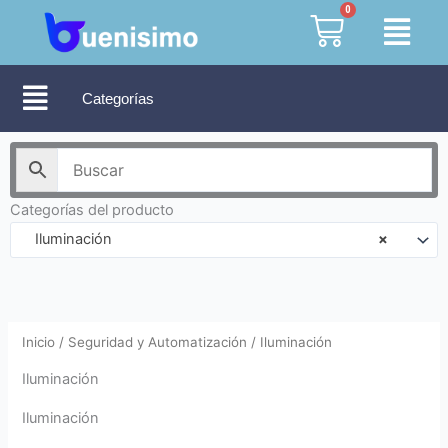
Ir
0
Cart
al
contenido
Categorías
Categorías del producto
Iluminación
×
Inicio
/
Seguridad y Automatización
/ Iluminación
Iluminación
Iluminación